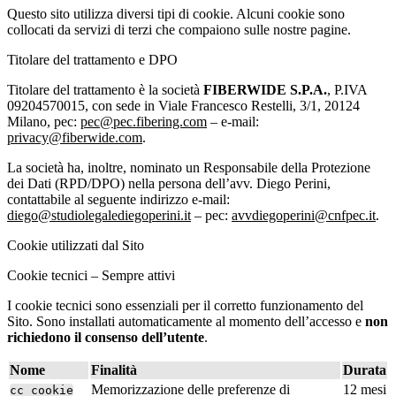
Questo sito utilizza diversi tipi di cookie. Alcuni cookie sono
collocati da servizi di terzi che compaiono sulle nostre pagine.
Titolare del trattamento e DPO
Titolare del trattamento è la società
FIBERWIDE S.P.A.
, P.IVA
09204570015, con sede in Viale Francesco Restelli, 3/1, 20124
Milano, pec:
pec@pec.fibering.com
– e-mail:
privacy@fiberwide.com
.
La società ha, inoltre, nominato un Responsabile della Protezione
dei Dati (RPD/DPO) nella persona dell’avv. Diego Perini,
contattabile al seguente indirizzo e-mail:
diego@studiolegalediegoperini.it
– pec:
avvdiegoperini@cnfpec.it
.
Cookie utilizzati dal Sito
Cookie tecnici – Sempre attivi
I cookie tecnici sono essenziali per il corretto funzionamento del
Sito. Sono installati automaticamente al momento dell’accesso e
non
richiedono il consenso dell’utente
.
Nome
Finalità
Durata
Memorizzazione delle preferenze di
12 mesi
cc_cookie