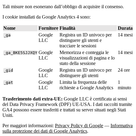
Tali misure non esonerano dall’obbligo di acquisire il consenso.
I cookie installati da Google Analytics 4 sono:
Nome
Fornitore
Finalità
Durata
Google
Registra un ID univoco per
14 mesi
_ga
LLC
distinguere gli utenti e
tracciare le sessioni
Google
Memorizza e conteggia le
14 mesi
_ga_BKE5SJJXQY
LLC
visualizzazioni di pagina e lo
stato della sessione
Google
Registra un ID univoco per
24 ore
_gid
LLC
distinguere gli utenti
Google
Limita la frequenza delle
1
_gat
LLC
richieste a Google Analytics
minuto
Trasferimento dati extra-UE:
Google LLC è certificata ai sensi
del Data Privacy Framework (DPF) UE-USA. I dati raccolti tramite
GA4 possono essere trasferiti e trattati su server situati negli Stati
Uniti.
Per maggiori informazioni:
Privacy Policy di Google
—
Informativa
sulla protezione dei dati di Google Analytics
.