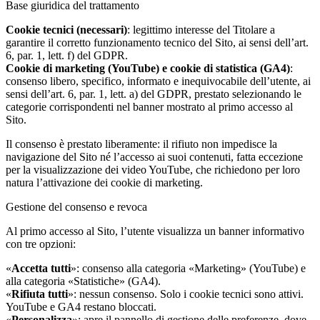
Base giuridica del trattamento
Cookie tecnici (necessari)
: legittimo interesse del Titolare a
garantire il corretto funzionamento tecnico del Sito, ai sensi dell’art.
6, par. 1, lett. f) del GDPR.
Cookie di marketing (YouTube) e cookie di statistica (GA4)
:
consenso libero, specifico, informato e inequivocabile dell’utente, ai
sensi dell’art. 6, par. 1, lett. a) del GDPR, prestato selezionando le
categorie corrispondenti nel banner mostrato al primo accesso al
Sito.
Il consenso è prestato liberamente: il rifiuto non impedisce la
navigazione del Sito né l’accesso ai suoi contenuti, fatta eccezione
per la visualizzazione dei video YouTube, che richiedono per loro
natura l’attivazione dei cookie di marketing.
Gestione del consenso e revoca
Al primo accesso al Sito, l’utente visualizza un banner informativo
con tre opzioni:
«
Accetta tutti
»: consenso alla categoria «Marketing» (YouTube) e
alla categoria «Statistiche» (GA4).
«
Rifiuta tutti
»: nessun consenso. Solo i cookie tecnici sono attivi.
YouTube e GA4 restano bloccati.
«
Personalizza
»: apre il pannello di gestione delle preferenze, dove