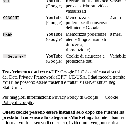
YouTube
Registra un ID univoco
Sessione
YSC
(Google)
per statistiche sui video
visualizzati
YouTube
Memorizza le
2 anni
CONSENT
(Google)
preferenze di consenso
dell’utente Google
YouTube
Memorizza preferenze
8 mesi
PREF
(Google)
utente (lingua, risultati
di ricerca,
riproduzione)
YouTube
Cookie di sicurezza e
Variabile
__Secure-*
(Google)
protezione dati
Trasferimento dati extra-UE:
Google LLC è certificata ai sensi
del Data Privacy Framework (DPF) UE-USA. I dati raccolti tramite
YouTube possono essere trasferiti e trattati su server situati negli
Stati Uniti.
Per maggiori informazioni:
Privacy Policy di Google
—
Cookie
Policy di Google
.
Questi cookie possono essere installati solo dopo che l’utente ha
prestato il consenso alla categoria «Marketing»
tramite il banner
informativo. In assenza di consenso, i video non vengono caricati.