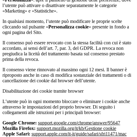
l’utente può attivare o disattivare separatamente le categorie
«Marketing» e «Statistiche».
In qualsiasi momento, l’utente può modificare le proprie scelte
cliccando sul pulsante «
Personalizza cookie
» presente in fondo a
ogni pagina del Sito.
Il consenso può essere revocato con la stessa facilità con cui è stato
accordato, ai sensi dell’art. 7, par. 3, del GDPR. La revoca non
pregiudica la liceità del trattamento basata sul consenso prestato
prima della revoca.
Il consenso viene rinnovato al massimo ogni 12 mesi. Il banner è
riproposto anche in caso di modifica sostanziale dei trattamenti o di
cancellazione dei cookie dal browser dell’utente.
Disabilitazione dei cookie tramite browser
L’utente può in ogni momento bloccare o eliminare i cookie anche
attraverso le impostazioni del proprio browser. Di seguito i
collegamenti alle istruzioni per i principali browser:
Google Chrome:
support.google.com/chrome/answer/95647
Mozilla Firefox:
support.mozilla.org/it/kb/Gestione cookie
Apple Safari:
support.apple.com/it-it/guide/safari/sfri11471/mac