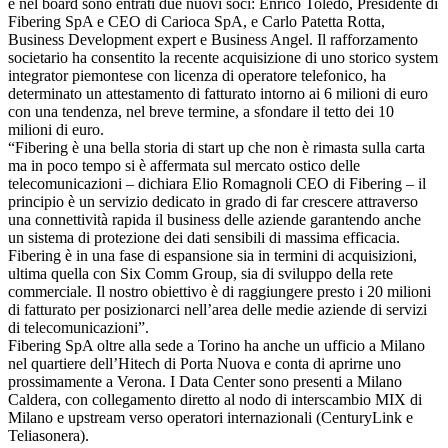
e nel board sono entrati due nuovi soci: Enrico Toledo, Presidente di
Fibering SpA e CEO di Carioca SpA, e Carlo Patetta Rotta,
Business Development expert e Business Angel. Il rafforzamento
societario ha consentito la recente acquisizione di uno storico system
integrator piemontese con licenza di operatore telefonico, ha
determinato un attestamento di fatturato intorno ai 6 milioni di euro
con una tendenza, nel breve termine, a sfondare il tetto dei 10
milioni di euro.
“Fibering è una bella storia di start up che non è rimasta sulla carta
ma in poco tempo si è affermata sul mercato ostico delle
telecomunicazioni – dichiara Elio Romagnoli CEO di Fibering – il
principio è un servizio dedicato in grado di far crescere attraverso
una connettività rapida il business delle aziende garantendo anche
un sistema di protezione dei dati sensibili di massima efficacia.
Fibering è in una fase di espansione sia in termini di acquisizioni,
ultima quella con Six Comm Group, sia di sviluppo della rete
commerciale. Il nostro obiettivo è di raggiungere presto i 20 milioni
di fatturato per posizionarci nell’area delle medie aziende di servizi
di telecomunicazioni”.
Fibering SpA oltre alla sede a Torino ha anche un ufficio a Milano
nel quartiere dell’Hitech di Porta Nuova e conta di aprirne uno
prossimamente a Verona. I Data Center sono presenti a Milano
Caldera, con collegamento diretto al nodo di interscambio MIX di
Milano e upstream verso operatori internazionali (CenturyLink e
Teliasonera).